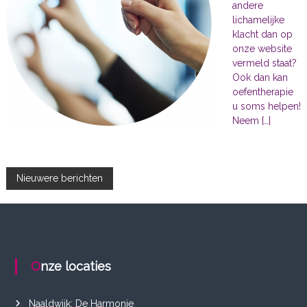
andere
lichamelijke
klacht dan op
onze website
vermeld staat?
Ook dan kan
oefentherapie
u soms helpen!
Neem […]
B
Nieuwere berichten
e
r
Onze locaties
i
c
Naaldwijk: De Harmonie