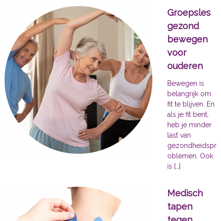
Groepsles
gezond
bewegen
voor
ouderen
Bewegen is
belangrijk om
fit te blijven. En
als je fit bent,
heb je minder
last van
gezondheidspr
oblemen. Ook
is […]
Medisch
tapen
tegen