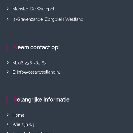
Monster: De Wielepet
h
's-Gravenzande: Zorgplein Westland
t
e
Neem contact op!
n
M: 06 236 782 63
n
E: info@cesarwestland.nl
a
v
Belangrijke informatie
i
Home
g
Wie zijn wij
a