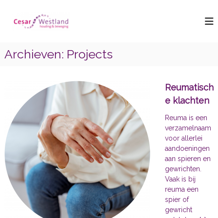
G
C
a
n
e
a
s
a
a
Archieven:
Projects
r
r
d
W
e
e
i
Reumatisch
s
n
e klachten
h
t
o
Reuma is een
l
u
verzamelnaam
a
d
voor allerlei
n
aandoeningen
d
aan spieren en
gewrichten.
Vaak is bij
reuma een
spier of
gewricht