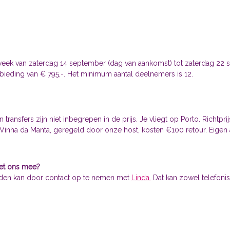
week van zaterdag 14 september (dag van aankomst) tot zaterdag 22 se
bieding van € 795,-. Het minimum aantal deelnemers is 12.
n transfers zijn niet inbegrepen in de prijs. Je vliegt op Porto. Richtp
 Vinha da Manta, geregeld door onze host, kosten €100 retour. Eigen a
et ons mee?
en kan door contact op te nemen met
Linda.
Dat kan zowel telefonisc