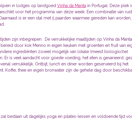
lijven in lodges op landgoed
Vinha da Manta
in Portugal. Deze plek is
geschikt voor het programma van deze week: Een combinatie van rust, r
. Daarnaast is er een stal met 5 paarden waarmee gereden kan worden
d.
tijden zijn inbegrepen. De verrukkelijke maaltijden op Vinha da Manta
bereid door kok Menno in eigen keuken met groenten en fruit van eig
 andere ingrediënten zoveel mogelijk van lokale (meest biologische)
en. Er is veel aandacht voor goede voeding, het eten is gevarieerd, g
enal verrukkelijk. Ontbijt, lunch en diner worden geserveerd bij het
nt. Koffie, thee en eigen bronwater zijn de gehele dag door beschikba
al bestaan uit dagelijks yoga en pilates-lessen en voldoende tijd vo