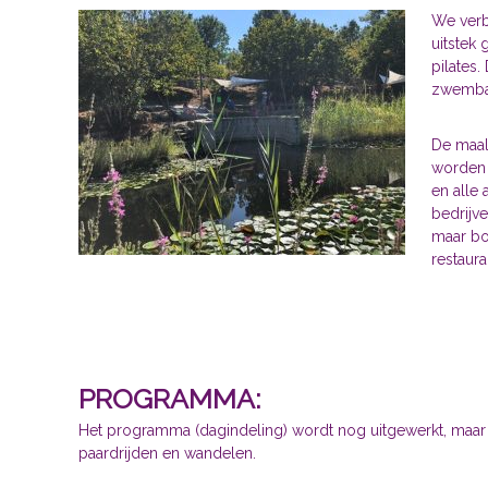
We verb
uitstek 
pilates
zwemba
De maal
worden 
en alle
bedrijv
maar bov
restaura
PROGRAMMA:
Het programma (dagindeling) wordt nog uitgewerkt, maar z
paardrijden en wandelen.