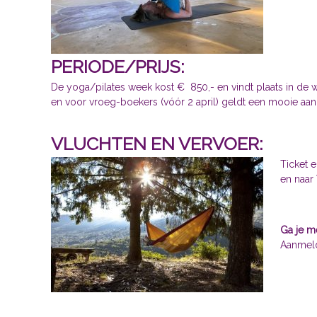
PERIODE/PRIJS:
De yoga/pilates week kost € 850,- en vindt plaats in de 
en voor vroeg-boekers (vóór 2 april) geldt een mooie aan
VLUCHTEN EN VERVOER:
Ticket e
en naar
Ga je m
Aanmeld